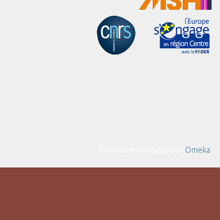
Fièrement propulsé par
Omeka
.