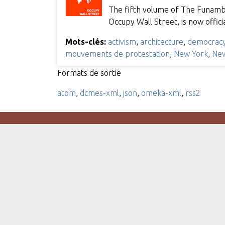
The fifth volume of The Funambul
Occupy Wall Street, is now offic
Mots-clés:
activism
,
architecture
,
democrac
mouvements de protestation
,
New York
,
New
Formats de sortie
atom
,
dcmes-xml
,
json
,
omeka-xml
,
rss2