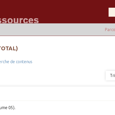
Parco
TOTAL)
rche de contenus
Tr
ume 05).