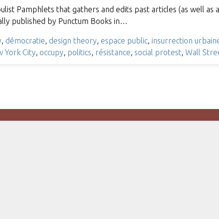
ist Pamphlets that gathers and edits past articles (as well as 
ially published by Punctum Books in…
y
,
démocratie
,
design theory
,
espace public
,
insurrection urbain
 York City
,
occupy
,
politics
,
résistance
,
social protest
,
Wall Stre