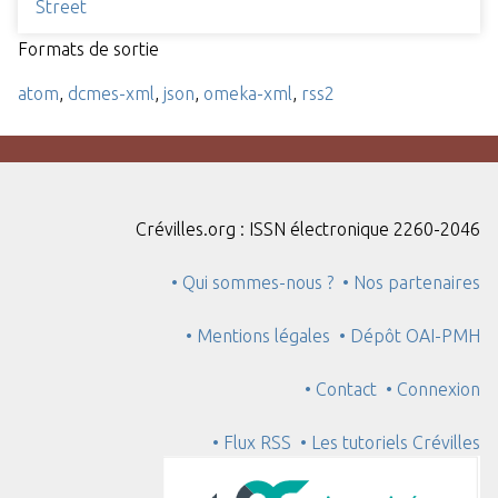
Street
Formats de sortie
atom
,
dcmes-xml
,
json
,
omeka-xml
,
rss2
Crévilles.org : ISSN électronique 2260-2046
• Qui sommes-nous ?
• Nos partenaires
• Mentions légales
• Dépôt OAI-PMH
• Contact
• Connexion
• Flux RSS
• Les tutoriels Crévilles