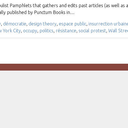
ist Pamphlets that gathers and edits past articles (as well as 
ially published by Punctum Books in…
y
,
démocratie
,
design theory
,
espace public
,
insurrection urbain
 York City
,
occupy
,
politics
,
résistance
,
social protest
,
Wall Stre