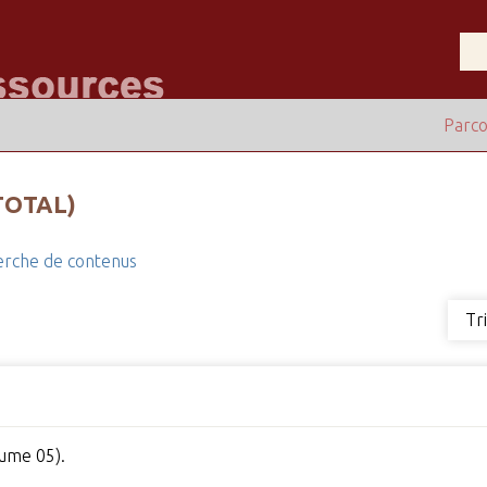
Parco
TOTAL)
rche de contenus
Tr
ume 05).