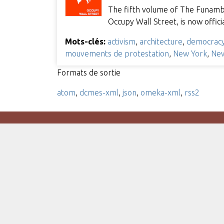
The fifth volume of The Funambul
Occupy Wall Street, is now offic
Mots-clés:
activism
,
architecture
,
democrac
mouvements de protestation
,
New York
,
New
Formats de sortie
atom
,
dcmes-xml
,
json
,
omeka-xml
,
rss2