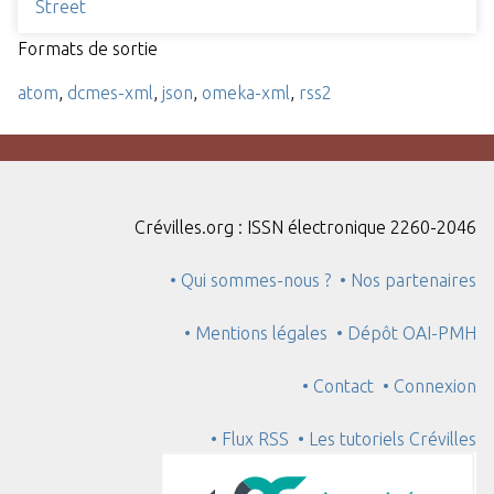
Street
Formats de sortie
atom
,
dcmes-xml
,
json
,
omeka-xml
,
rss2
Crévilles.org : ISSN électronique 2260-2046
• Qui sommes-nous ?
• Nos partenaires
• Mentions légales
• Dépôt OAI-PMH
• Contact
• Connexion
• Flux RSS
• Les tutoriels Crévilles