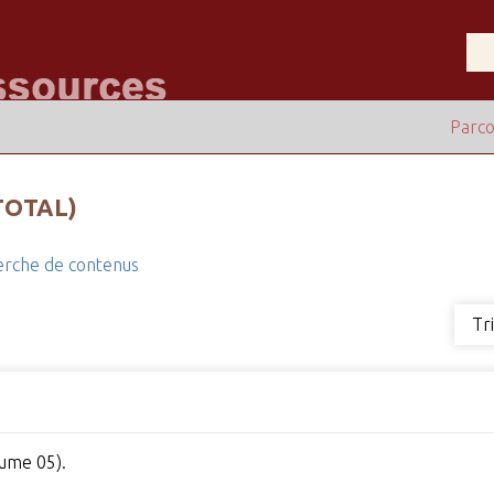
Parco
TOTAL)
rche de contenus
Tr
ume 05).