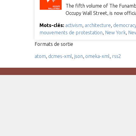
The fifth volume of The Funambul
Occupy Wall Street, is now offic
Mots-clés:
activism
,
architecture
,
democrac
mouvements de protestation
,
New York
,
New
Formats de sortie
atom
,
dcmes-xml
,
json
,
omeka-xml
,
rss2