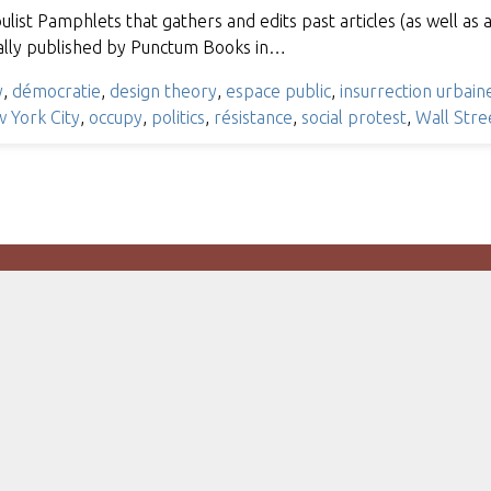
ist Pamphlets that gathers and edits past articles (as well as 
ially published by Punctum Books in…
y
,
démocratie
,
design theory
,
espace public
,
insurrection urbain
 York City
,
occupy
,
politics
,
résistance
,
social protest
,
Wall Stre