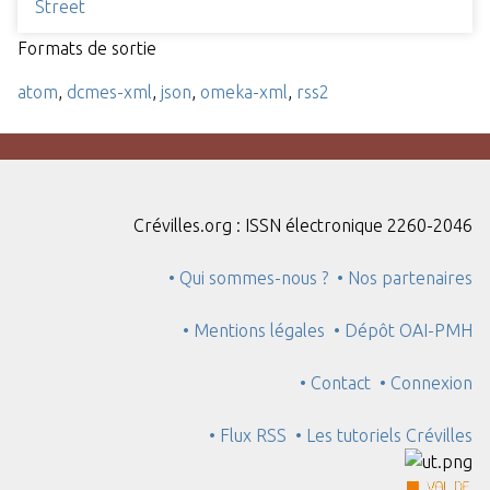
Street
Formats de sortie
atom
,
dcmes-xml
,
json
,
omeka-xml
,
rss2
Crévilles.org : ISSN électronique 2260-2046
• Qui sommes-nous ?
• Nos partenaires
• Mentions légales
• Dépôt OAI-PMH
• Contact
• Connexion
• Flux RSS
• Les tutoriels Crévilles