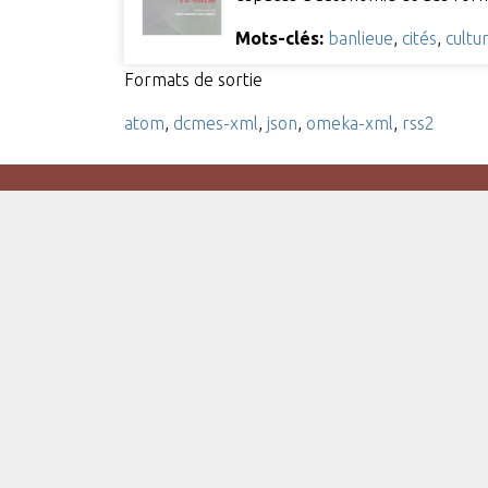
Mots-clés:
banlieue
,
cités
,
cultu
Formats de sortie
atom
,
dcmes-xml
,
json
,
omeka-xml
,
rss2