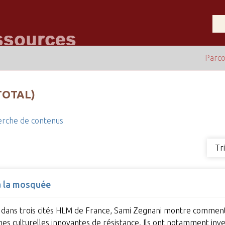
Parco
TOTAL)
rche de contenus
Tr
 à la mosquée
 dans trois cités HLM de France, Sami Zegnani montre comment l
es culturelles innovantes de résistance. Ils ont notamment inv