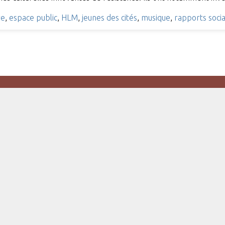
re
,
espace public
,
HLM
,
jeunes des cités
,
musique
,
rapports soci