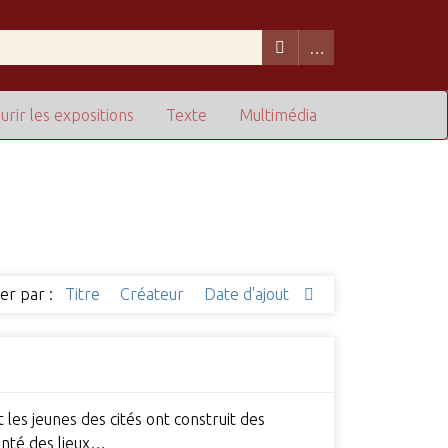
urir les expositions
Texte
Multimédia
ier par :
Titre
Créateur
Date d'ajout
es jeunes des cités ont construit des
enté des lieux…