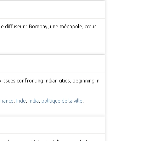
r le diffuseur : Bombay, une mégapole, cœur
issues confronting Indian cities, beginning in
rnance
,
Inde
,
India
,
politique de la ville
,