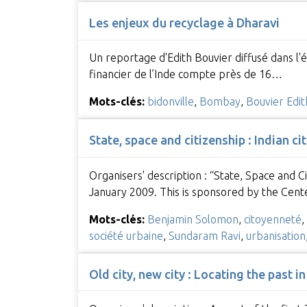
Les enjeux du recyclage à Dharavi
Un reportage d'Edith Bouvier diffusé dans l'
financier de l’Inde compte près de 16…
Mots-clés:
bidonville
,
Bombay
,
Bouvier Edit
State, space and citizenship : Indian cit
Organisers' description : “State, Space and Ci
January 2009. This is sponsored by the Cent
Mots-clés:
Benjamin Solomon
,
citoyenneté
,
société urbaine
,
Sundaram Ravi
,
urbanisation
Old city, new city : Locating the past i