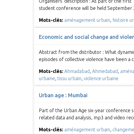
Organisers' description : As part of the first
student conference will be held September 2
Mots-clés:
aménagement urbain
,
histoire u
Economic and social change and viol
Abstract from the distributor : What dynamic
episodes of collective violence have been a
Mots-clés:
Ahmadabad
,
Ahmedabad
,
aména
urbaine
,
tissu urbain
,
violence urbaine
Urban age : Mumbai
Part of the Urban Age six-year conference ser
related data and analysis, mp3 and video re
Mots-clés:
aménagement urbain
,
changemen