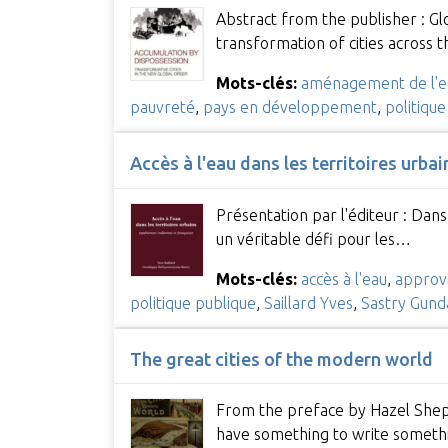
Abstract from the publisher : Gl
transformation of cities across 
Mots-clés:
aménagement de l'e
pauvreté
,
pays en développement
,
politique
Accès à l'eau dans les territoires urba
Présentation par l'éditeur : Dan
un véritable défi pour les…
Mots-clés:
accès à l'eau
,
approv
politique publique
,
Saillard Yves
,
Sastry Gun
The great cities of the modern world
From the preface by Hazel Shepard
have something to write somethi