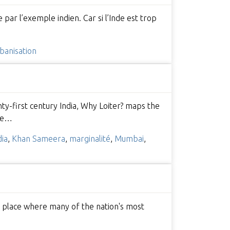
 par l’exemple indien. Car si l’Inde est trop
banisation
nty-first century India, Why Loiter? maps the
the…
dia
,
Khan Sameera
,
marginalité
,
Mumbai
,
he place where many of the nation's most