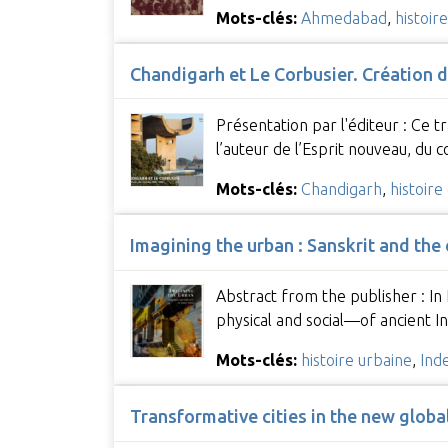
Mots-clés:
Ahmedabad
,
histoir
Chandigarh et Le Corbusier. Création d'
Présentation par l'éditeur : Ce t
l’auteur de l’Esprit nouveau, du
Mots-clés:
Chandigarh
,
histoire
Imagining the urban : Sanskrit and the c
Abstract from the publisher : In
physical and social—of ancient I
Mots-clés:
histoire urbaine
,
Ind
Transformative cities in the new globa