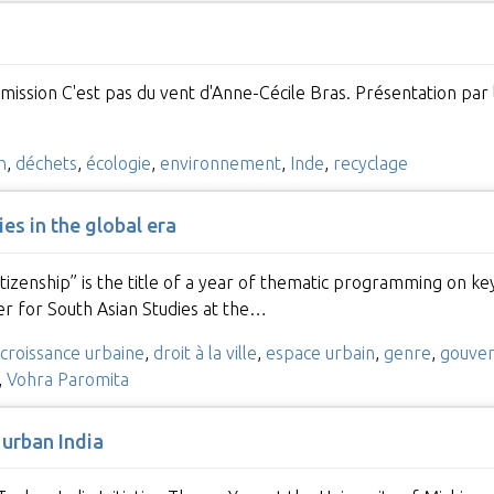
émission C'est pas du vent d'Anne-Cécile Bras. Présentation pa
h
,
déchets
,
écologie
,
environnement
,
Inde
,
recyclage
ies in the global era
tizenship” is the title of a year of thematic programming on key 
er for South Asian Studies at the…
croissance urbaine
,
droit à la ville
,
espace urbain
,
genre
,
gouve
,
Vohra Paromita
n urban India