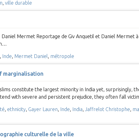
on
,
ville durable
 de Daniel Mermet Reportage de Giv Anquetil et Daniel Mermet à
 en…
,
Inde
,
Mermet Daniel
,
métropole
of marginalisation
ims constitute the largest minority in India yet, surprisingly, th
tend with severe and persistent prejudice, they often fall vict
ité
,
ethnicity
,
Gayer Lauren
,
Inde
,
India
,
Jaffrelot Christophe
,
ma
éographie culturelle de la ville