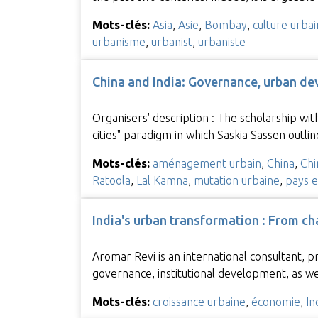
Mots-clés:
Asia
,
Asie
,
Bombay
,
culture urba
urbanisme
,
urbanist
,
urbaniste
China and India: Governance, urban deve
Organisers' description : The scholarship wi
cities" paradigm in which Saskia Sassen outlin
Mots-clés:
aménagement urbain
,
China
,
Chi
Ratoola
,
Lal Kamna
,
mutation urbaine
,
pays 
India's urban transformation : From ch
Aromar Revi is an international consultant, pr
governance, institutional development, as w
Mots-clés:
croissance urbaine
,
économie
,
In