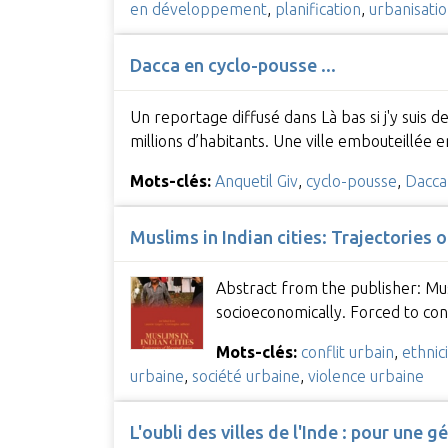
en développement
,
planification
,
urbanisati
Dacca en cyclo-pousse ...
Un reportage diffusé dans Là bas si j'y suis
millions d’habitants. Une ville embouteillée
Mots-clés:
Anquetil Giv
,
cyclo-pousse
,
Dacca
Muslims in Indian cities: Trajectories 
Abstract from the publisher: Musl
socioeconomically. Forced to con
Mots-clés:
conflit urbain
,
ethnic
urbaine
,
société urbaine
,
violence urbaine
L'oubli des villes de l'Inde : pour une g