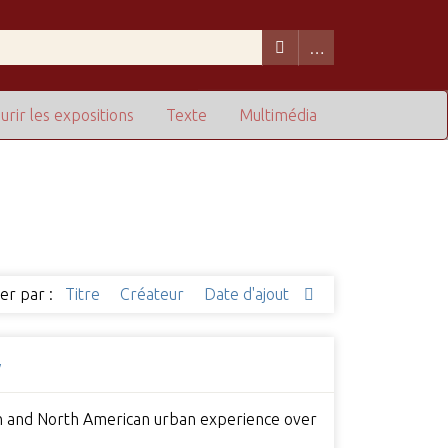
urir les expositions
Texte
Multimédia
ier par :
Titre
Créateur
Date d'ajout
y
ean and North American urban experience over