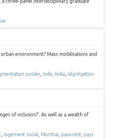
, a three-panel interdisciplinary graduate
pie
an urban environment? Mass mobilisations and
gmentation sociale
,
Inde
,
India
,
ségrégation
es of inclusion?'. As well as a wealth of
t
,
logement social
,
Mumbai
,
pauvreté
,
pays