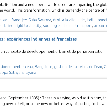
obalisation and a neo-liberal world order are impacting the glob
the world. This transformation, which is currently the centre 
space
,
Banerjee-Guha Swapna
,
droit à la ville
,
Inde
,
India
,
mondia
 urbaine
,
right to the city
,
sociologie urbaine
,
transport
,
urbanit
ins : expériences indiennes et françaises
s un contexte de développement urbain et de périurbanisation ra
isionnement en eau
,
Bangalore
,
gestion des services de l'eau
,
G
dappa Sathyanarayana
 (September 1885) : There is a saying, as old as it is true, th
ng new to tell, or some new or better way of putting forth wh