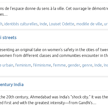
ens de l’espace donne du sens à la ville. Cet ouvrage le démontre
 des…
rh
,
identités culturelles
,
Inde
,
Louiset Odette
,
modèle de ville
,
ur
 streets
senting an original take on women’s safety in the cities of twe
t women from different classes and communities encounter in 
e urbain
,
feminism
,
féminisme
,
femme
,
gender
,
genre
,
Inde
,
In
entury India
 the 20th century, Ahmedabad was India's "shock city." It was t
d first and with the greatest intensity—from Gandhi’s…