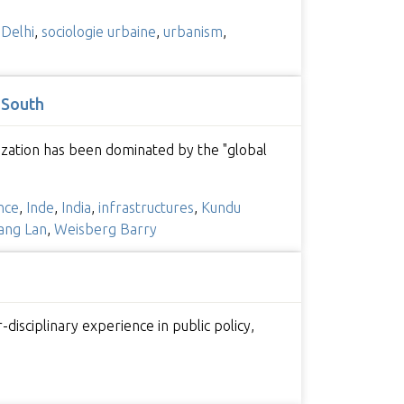
Delhi
,
sociologie urbaine
,
urbanism
,
 South
lization has been dominated by the "global
nce
,
Inde
,
India
,
infrastructures
,
Kundu
ng Lan
,
Weisberg Barry
disciplinary experience in public policy,