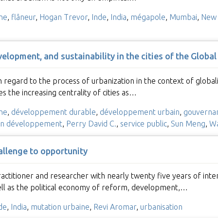
ine
,
flâneur
,
Hogan Trevor
,
Inde
,
India
,
mégapole
,
Mumbai
,
New 
lopment, and sustainability in the cities of the Global
th regard to the process of urbanization in the context of globa
es the increasing centrality of cities as…
ne
,
développement durable
,
développement urbain
,
gouverna
en développement
,
Perry David C.
,
service public
,
Sun Meng
,
Wa
allenge to opportunity
actitioner and researcher with nearly twenty five years of inter-
ell as the political economy of reform, development,…
de
,
India
,
mutation urbaine
,
Revi Aromar
,
urbanisation