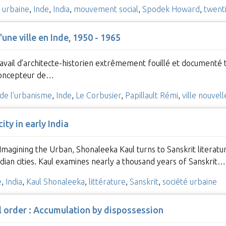
e urbaine
,
Inde
,
India
,
mouvement social
,
Spodek Howard
,
twent
une ville en Inde, 1950 - 1965
ravail d’architecte-historien extrêmement fouillé et documenté t
 concepteur de…
 de l'urbanisme
,
Inde
,
Le Corbusier
,
Papillault Rémi
,
ville nouvell
ity in early India
 Imagining the Urban, Shonaleeka Kaul turns to Sanskrit literatu
ndian cities. Kaul examines nearly a thousand years of Sanskrit…
e
,
India
,
Kaul Shonaleeka
,
littérature
,
Sanskrit
,
société urbaine
l order : Accumulation by dispossession