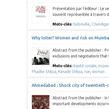
Présentation par l'éditeur : Le s
souvent représentée à travers
Mots-clés:
bidonville
,
Chandiga
Why loiter? Women and risk on Mumbai
Abstract from the publisher : Pre
exclusions and negotiations tha
Mots-clés:
équité sociale
,
espac
Phadke Shilpa
,
Ranade Shilpa
,
rue
,
woman
Ahmedabad : Shock city of twentieth-c
Abstract from the publisher : In
important developments occurre