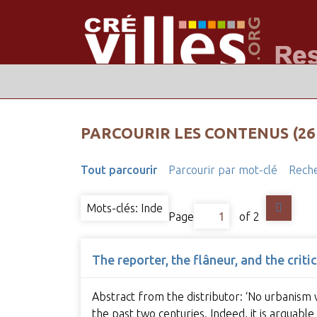
PARCOURIR LES CONTENUS (26
Tout parcourir
Parcourir par mot-clé
Reche
Mots-clés: Inde
Page
of 2
The reporter, the flâneur, and the crit
Abstract from the distributor: ‘No urbanism
the past two centuries. Indeed, it is arguabl