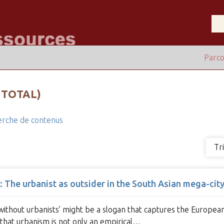
Parco
 TOTAL)
rche de contenus
Tr
ic: The urbanist as outsider in the South Asian mega-cit
 without urbanists’ might be a slogan that captures the Europ
e that urbanism is not only an empirical…