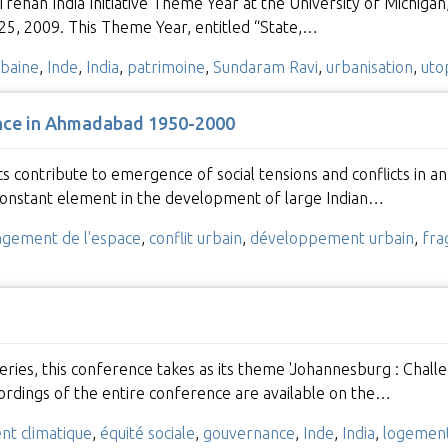
 Trehan India Initiative Theme Year at the University of Michigan
5, 2009. This Theme Year, entitled “State,…
rbaine
,
Inde
,
India
,
patrimoine
,
Sundaram Ravi
,
urbanisation
,
uto
ence in Ahmadabad 1950-2000
s contribute to emergence of social tensions and conflicts in 
 constant element in the development of large Indian…
gement de l'espace
,
conflit urbain
,
développement urbain
,
fra
ies, this conference takes as its theme 'Johannesburg : Challeng
cordings of the entire conference are available on the…
t climatique
,
équité sociale
,
gouvernance
,
Inde
,
India
,
logemen