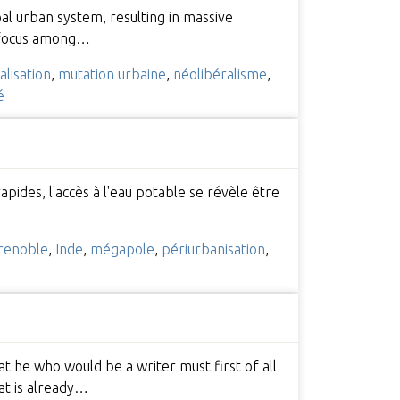
al urban system, resulting in massive
of focus among…
lisation
,
mutation urbaine
,
néolibéralisme
,
é
pides, l'accès à l'eau potable se révèle être
renoble
,
Inde
,
mégapole
,
périurbanisation
,
at he who would be a writer must first of all
at is already…