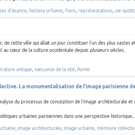
ses d'aisance
,
histoire urbaine
,
Paris
,
représentations
,
vie quoti
 de cette ville qui allait un jour constituer l’un des plus vastes
t au cœur de la culture occidentale depuis plusieurs siècles.
térature antique
,
naissance de la cité
,
Rome
llective. La monumentalisation de l’image parisienne d
'analyse du processus de conception de l'image architecturale et
olitiques urbaines parisiennes dans une perspective historique
 urbaine
,
image architecturale
,
image urbaine
,
mémoire collecti