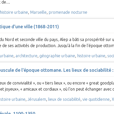
ix de…
histoire urbaine
,
Marseille
,
promenade nocturne
itique d’une ville (1868-2011)
du Nord et seconde ville du pays, Alep a bâti sa prospérité sur
 de ses activités de production. Jusqu’à la fin de l’époque otto
urbaine
,
architecture
,
géographie urbaine
,
histoire urbaine
,
soc
uscule de l'époque ottomane. Les lieux de sociabilité
eux de convivialité », ou « tiers lieux », ou encore « great goodp
s et joyeux», « amicaux et cordiaux », où l'on peut échanger ave
istoire urbaine
,
Jérusalem
,
lieux de sociabilité
,
vie quotidienne
,
X
iévale. 1100-1350