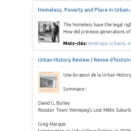
Homeless. Poverty and Place in Urban
The homeless have the legal righ
How did previous generations of
Mots-clés:
Amérique urbaine
,
e
Urban History Review / Revue d'histoir
Une livraison de la Urban Histor
Sommaire :
David G. Burley
Rooster Town: Winnipeg’s Lost Métis Subur
Greg Marquis
Constructing an Urban Drug Ecology in 197