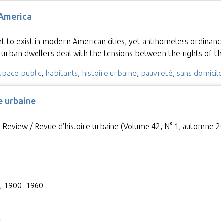
 America
t to exist in modern American cities, yet antihomeless ordinan
 urban dwellers deal with the tensions between the rights of
space public
,
habitants
,
histoire urbaine
,
pauvreté
,
sans domicile
e urbaine
y Review / Revue d'histoire urbaine (Volume 42, N° 1, automne 2
b, 1900–1960
0s…