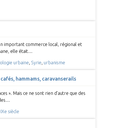
 un important commerce local, régional et
mane, elle était…
iologie urbaine
,
Syrie
,
urbanisme
 : cafés, hammams, caravanserails
laces ». Mais ce ne sont rien d'autre que des
c des…
IXe siècle