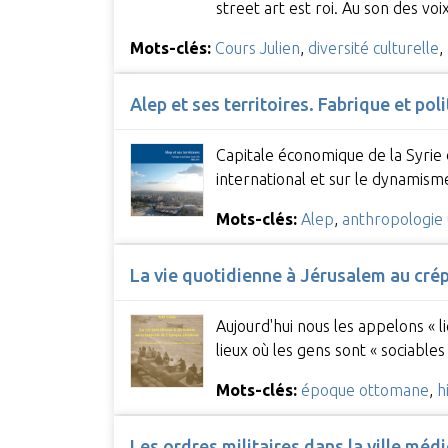
street art est roi. Au son des vo
Mots-clés:
Cours Julien
,
diversité culturelle
,
Alep et ses territoires. Fabrique et pol
Capitale économique de la Syrie 
international et sur le dynamisme
Mots-clés:
Alep
,
anthropologie 
La vie quotidienne à Jérusalem au crép
Aujourd'hui nous les appelons « li
lieux où les gens sont « sociable
Mots-clés:
époque ottomane
,
h
Les ordres militaires dans la ville méd