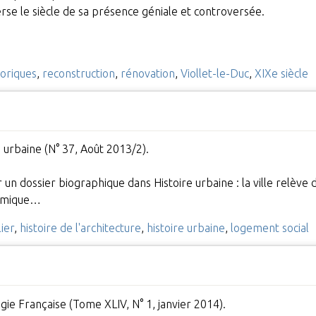
erse le siècle de sa présence géniale et controversée.
oriques
,
reconstruction
,
rénovation
,
Viollet-le-Duc
,
XIXe siècle
e urbaine (N° 37, Août 2013/2).
r un dossier biographique dans Histoire urbaine : la ville relève 
nomique…
ier
,
histoire de l'architecture
,
histoire urbaine
,
logement social
gie Française (Tome XLIV, N° 1, janvier 2014).