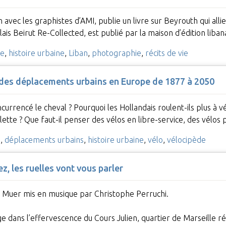
 avec les graphistes d’AMI, publie un livre sur Beyrouth qui all
lais Beirut Re-Collected, est publié par la maison d’édition lib
re
,
histoire urbaine
,
Liban
,
photographie
,
récits de vie
re des déplacements urbains en Europe de 1877 à 2050
urrencé le cheval ? Pourquoi les Hollandais roulent-ils plus à vé
lette ? Que faut-il penser des vélos en libre-service, des vélos 
n
,
déplacements urbains
,
histoire urbaine
,
vélo
,
vélocipède
, les ruelles vont vous parler
 Muer mis en musique par Christophe Perruchi.
dans l’effervescence du Cours Julien, quartier de Marseille r