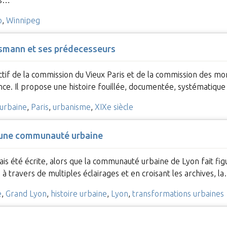
o
,
Winnipeg
ssmann et ses prédecesseurs
tif de la commission du Vieux Paris et de la commission des mo
ce. Il propose une histoire fouillée, documentée, systématique
 urbaine
,
Paris
,
urbanisme
,
XIXe siècle
d’une communauté urbaine
mais été écrite, alors que la communauté urbaine de Lyon fait f
, à travers de multiples éclairages et en croisant les archives, l
e
,
Grand Lyon
,
histoire urbaine
,
Lyon
,
transformations urbaines