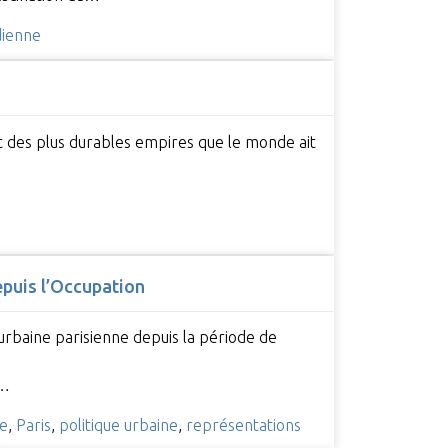
dienne
 et des plus durables empires que le monde ait
epuis l’Occupation
 urbaine parisienne depuis la période de
,…
ve
,
Paris
,
politique urbaine
,
représentations