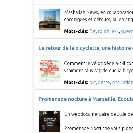
Mashallah News, en collaboration
chroniques et détours, ou en ang
Mots-clés:
Beyrouth
,
exil
,
guer
Le retour de la bicyclette, une histoi
Comment le vélocipède a-t-il conc
vraiment plus rapide que la bicyc
Mots-clés:
bicyclette
,
circulatio
Promenade nocture à Marseille. Ecoutez
Un webdocumentaire de Julie de
Promenade Nocturne vous plonge 