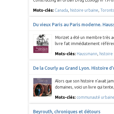
Mots-clés:
Canada
,
histoire urbaine
,
Toront
Du vieux Paris au Paris moderne. Hau
Morizet a été un membre très ac
livre fait immédiatement référen
Mots-clés:
Haussmann
,
histoire
De la Courly au Grand Lyon. Histoire 
Alors que son histoire n’avait ja
domaines, voici un livre qui tente
Mots-clés:
communauté urbain
Beyrouth, chroniques et détours