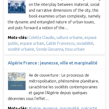
on the interplay between material, social
and narrative dimensions of the city, this
book examines urban complexity, namely
the dynamic and entangled nature of urban issues,
and puts forward a notion of the…
Mots-clés:
Coletta Claudio
,
culture urbaine
,
espace
public
,
espace urbain
,
Gabbi Francesco
,
sociabilité
,
société urbaine
,
Sonda Giovanna
,
tissu urbain
Algérie France : jeunesse, ville et marginalité
4e de couverture : Le processus de
métropolisation, phénomène planétaire,
caractérise les sociétés contemporaines
et gagne l'Algérie depuis quelques
décennies sous l'effet…
Mots-clés:
Algérie
,
jeunesse
,
marginalité
,
précarité
,