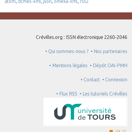
atom
,
dcmes-xml
,
json
,
omeka-xml
,
rss2
Crévilles.org : ISSN électronique 2260-2046
• Qui sommes-nous ?
• Nos partenaires
• Mentions légales
• Dépôt OAI-PMH
• Contact
• Connexion
• Flux RSS
• Les tutoriels Crévilles