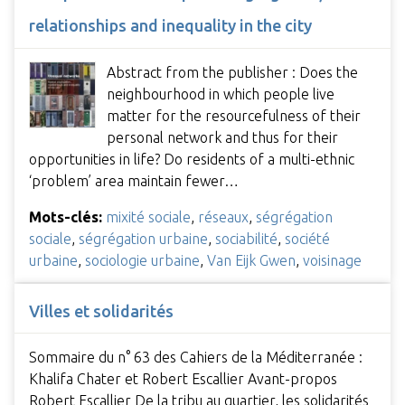
relationships and inequality in the city
Abstract from the publisher : Does the
neighbourhood in which people live
matter for the resourcefulness of their
personal network and thus for their
opportunities in life? Do residents of a multi-ethnic
‘problem’ area maintain fewer…
Mots-clés:
mixité sociale
,
réseaux
,
ségrégation
sociale
,
ségrégation urbaine
,
sociabilité
,
société
urbaine
,
sociologie urbaine
,
Van Eijk Gwen
,
voisinage
Villes et solidarités
Sommaire du n° 63 des Cahiers de la Méditerranée :
Khalifa Chater et Robert Escallier Avant-propos
Robert Escallier De la tribu au quartier, les solidarités