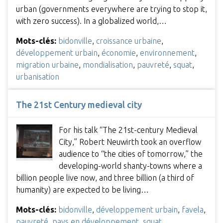
urban (governments everywhere are trying to stop it,
with zero success). In a globalized world,…
Mots-clés:
bidonville
,
croissance urbaine
,
développement urbain
,
économie
,
environnement
,
migration urbaine
,
mondialisation
,
pauvreté
,
squat
,
urbanisation
The 21st Century medieval city
For his talk “The 21st-century Medieval
City,” Robert Neuwirth took an overflow
audience to “the cities of tomorrow,” the
developing-world shanty-towns where a
billion people live now, and three billion (a third of
humanity) are expected to be living…
Mots-clés:
bidonville
,
développement urbain
,
favela
,
pauvreté
,
pays en développement
,
squat