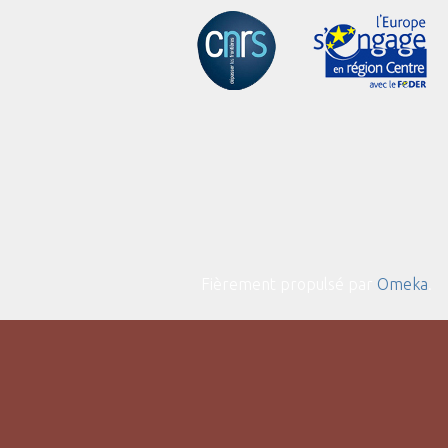
Fièrement propulsé par
Omeka
.