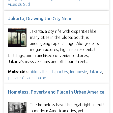
villes du Sud
Jakarta, Drawing the City Near
Jakarta, a city rife with disparities like
many cities in the Global South, is
undergoing rapid change. Alongside its
megastructures, high-rise residential
buildings, and franchised convenience stores,
Jakarta’s massive slums and off-hour street…
Mots-clés:
bidonvilles
,
disparités
,
Indonésie
,
Jakarta
,
pauvreté
,
vie urbaine
Homeless. Poverty and Place in Urban America
The homeless have the legal right to exist
in modern American cities, yet