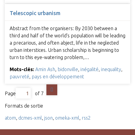
Telescopic urbanism
Abstract from the organisers: By 2030 between a
third and half of the world's population will be leading
a precarious, and often abject, life in the neglected
urban interstices. Urban scholarship is beginning to
turn to this eye-watering problem,…
Mots-clés:
Amin Ash
,
bidonville
,
inégalité
,
inequality
,
pauvreté
,
pays en développement
Page
of 7
Formats de sortie
atom
,
dcmes-xml
,
json
,
omeka-xml
,
rss2