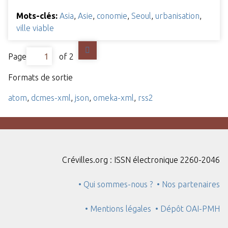
Mots-clés:
Asia
,
Asie
,
conomie
,
Seoul
,
urbanisation
,
ville viable
Page
of 2
Formats de sortie
atom
,
dcmes-xml
,
json
,
omeka-xml
,
rss2
Crévilles.org : ISSN électronique 2260-2046
• Qui sommes-nous ?
• Nos partenaires
• Mentions légales
• Dépôt OAI-PMH