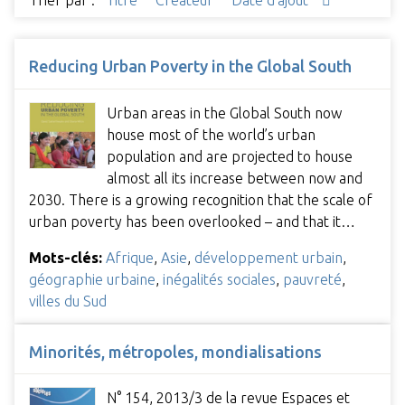
Trier par :
Titre
Créateur
Date d'ajout
Reducing Urban Poverty in the Global South
Urban areas in the Global South now
house most of the world’s urban
population and are projected to house
almost all its increase between now and
2030. There is a growing recognition that the scale of
urban poverty has been overlooked – and that it…
Mots-clés:
Afrique
,
Asie
,
développement urbain
,
géographie urbaine
,
inégalités sociales
,
pauvreté
,
villes du Sud
Minorités, métropoles, mondialisations
N° 154, 2013/3 de la revue Espaces et