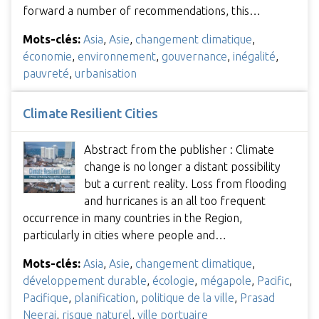
forward a number of recommendations, this…
Mots-clés:
Asia
,
Asie
,
changement climatique
,
économie
,
environnement
,
gouvernance
,
inégalité
,
pauvreté
,
urbanisation
Climate Resilient Cities
Abstract from the publisher : Climate
change is no longer a distant possibility
but a current reality. Loss from flooding
and hurricanes is an all too frequent
occurrence in many countries in the Region,
particularly in cities where people and…
Mots-clés:
Asia
,
Asie
,
changement climatique
,
développement durable
,
écologie
,
mégapole
,
Pacific
,
Pacifique
,
planification
,
politique de la ville
,
Prasad
Neeraj
,
risque naturel
,
ville portuaire