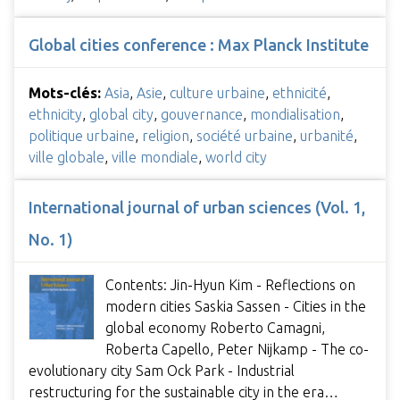
Global cities conference : Max Planck Institute
Mots-clés:
Asia
,
Asie
,
culture urbaine
,
ethnicité
,
ethnicity
,
global city
,
gouvernance
,
mondialisation
,
politique urbaine
,
religion
,
société urbaine
,
urbanité
,
ville globale
,
ville mondiale
,
world city
International journal of urban sciences (Vol. 1,
No. 1)
Contents: Jin-Hyun Kim - Reflections on
modern cities Saskia Sassen - Cities in the
global economy Roberto Camagni,
Roberta Capello, Peter Nijkamp - The co-
evolutionary city Sam Ock Park - Industrial
restructuring for the sustainable city in the era…