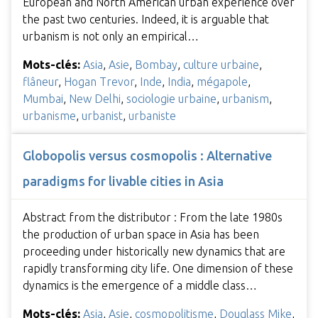
European and North American urban experience over
the past two centuries. Indeed, it is arguable that
urbanism is not only an empirical…
Mots-clés:
Asia
,
Asie
,
Bombay
,
culture urbaine
,
flâneur
,
Hogan Trevor
,
Inde
,
India
,
mégapole
,
Mumbai
,
New Delhi
,
sociologie urbaine
,
urbanism
,
urbanisme
,
urbanist
,
urbaniste
Globopolis versus cosmopolis : Alternative
paradigms for livable cities in Asia
Abstract from the distributor : From the late 1980s
the production of urban space in Asia has been
proceeding under historically new dynamics that are
rapidly transforming city life. One dimension of these
dynamics is the emergence of a middle class…
Mots-clés:
Asia
,
Asie
,
cosmopolitisme
,
Douglass Mike
,