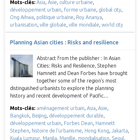
Mots-clés:
Asia
,
Asie
,
culture urbaine
,
développement urbain
,
forme urbaine
,
global city
,
Ong Aihwa
,
politique urbaine
,
Roy Ananya
,
urbanisation
,
ville globale
,
ville mondiale
,
world city
Planning Asian cities : Risks and resilience
Abstract from the publisher : In Asian
Cities: Risks and Resilience, Stephen
Hamnett and Dean Forbes have brought
together some of the region’s most
distinguished urbanists to explore the planning
history and recent development of Pacific…
Mots-clés:
aménagement urbain
,
Asia
,
Asie
,
Bangkok
,
Beijing
,
développement durable
,
développement urbain
,
Forbes Dean
,
Hamnett
Stephen
,
histoire de l'urbanisme
,
Hong Kong
,
Jakarta
,
Kuala Lumpur
,
Manila
,
Manille
,
mondialisation
,
Seoul
,