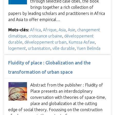
through selected case cities, the book
brings together a rich collection of
papers by leading scholars and practitioners in Africa
and Asia to offer empirical…
Mots-clés:
Africa
,
Afrique
,
Asia
,
Asie
,
changement
climatique
,
croissance urbaine
,
développement
durable
,
développement urbain
,
Kumssa Asfaw
,
logement
,
urbanisation
,
ville durable
,
Yuen Belinda
Fluidity of place : Globalization and the
transformation of urban space
Abstract from the publisher : Fluidity of
Place presents an interdisciplinary
conversation with theories of space-time,
place and globalization at the cutting
edge of social theory. Focussing on the construction