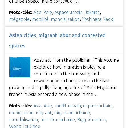
of urban space in the context of…
Mots-clés:
Asia
,
Asie
,
espace urbain
,
Jakarta
,
mégapole
,
mobilité
,
mondialisation
,
Yoshihara Naoki
Asian cities, migrant labor and contested
spaces
Abstract from the publisher : This volume
explores how migration is playing a
central role in the renewing and
reworking of urban spaces in the fast
growing and rapidly changing cities of Asia. Migration
trends in Asia entered a new phase in the…
Mots-clés:
Asia
,
Asie
,
conflit urbain
,
espace urbain
,
immigration
,
migrant
,
migration urbaine
,
mondialisation
,
mutation urbaine
,
Rigg Jonathan
,
Wong Tai-Chee