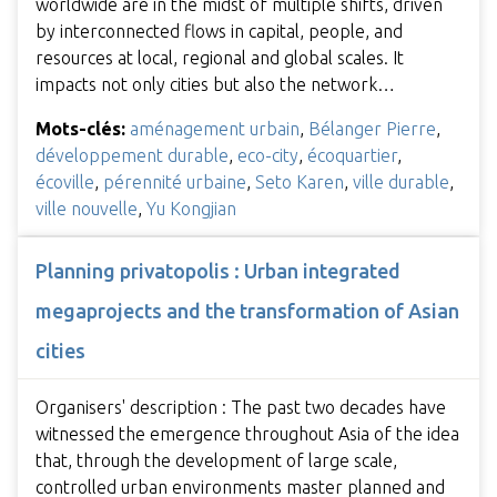
worldwide are in the midst of multiple shifts, driven
by interconnected flows in capital, people, and
resources at local, regional and global scales. It
impacts not only cities but also the network…
Mots-clés:
aménagement urbain
,
Bélanger Pierre
,
développement durable
,
eco-city
,
écoquartier
,
écoville
,
pérennité urbaine
,
Seto Karen
,
ville durable
,
ville nouvelle
,
Yu Kongjian
Planning privatopolis : Urban integrated
megaprojects and the transformation of Asian
cities
Organisers' description : The past two decades have
witnessed the emergence throughout Asia of the idea
that, through the development of large scale,
controlled urban environments master planned and