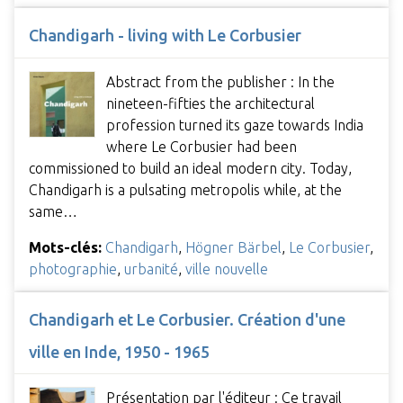
Chandigarh - living with Le Corbusier
Abstract from the publisher : In the
nineteen-fifties the architectural
profession turned its gaze towards India
where Le Corbusier had been
commissioned to build an ideal modern city. Today,
Chandigarh is a pulsating metropolis while, at the
same…
Mots-clés:
Chandigarh
,
Högner Bärbel
,
Le Corbusier
,
photographie
,
urbanité
,
ville nouvelle
Chandigarh et Le Corbusier. Création d'une
ville en Inde, 1950 - 1965
Présentation par l'éditeur : Ce travail