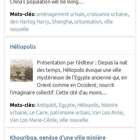
China’s population will be living…
Mots-clés:
aménagement urbain
,
croissance urbaine
,
den Hartog Harry
,
Shanghai
,
urbanisation
,
ville
nouvelle
Héliopolis
Présentation par l'éditeur : Depuis la nuit
des temps, Héliopolis évoque une ville
mystérieuse de l'Egypte ancienne qui, en
Orient comme en Occident, nourrit
l'imaginaire collectif. Cette cité d'au moins…
Mots-clés:
Antiquité
,
Egypte
,
Héliopolis
,
histoire
urbaine
,
Le Caire
,
patrimoine urbain
,
Van Loo Anne
,
Van Loo Marie-Cécile
,
ville nouvelle
Khouribga, genèse d'une ville minière