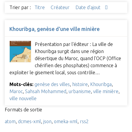
Trier par :
Titre
Créateur
Date d'ajout
Khouribga, genèse d'une ville minière
Présentation par l'éditeur : La ville de
Khouribga surgit dans une région
désertique du Maroc, quand l’OCP (Office
chérifien des phosphates) commence à
exploiter le gisement local, sous contrôle…
Mots-clés:
genèse des villes
,
histoire
,
Khouribga
,
Maroc
,
Sahsah Mohammed
,
urbanisme
,
ville minière
,
ville nouvelle
Formats de sortie
atom
,
dcmes-xml
,
json
,
omeka-xml
,
rss2