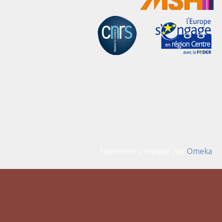
Fièrement propulsé par
Omeka
.