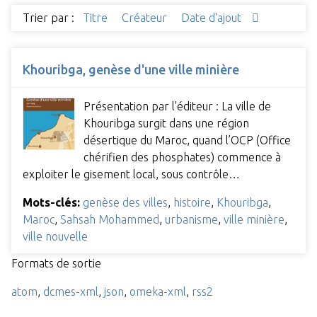
Trier par :
Titre
Créateur
Date d'ajout
Khouribga, genèse d'une ville minière
Présentation par l'éditeur : La ville de
Khouribga surgit dans une région
désertique du Maroc, quand l’OCP (Office
chérifien des phosphates) commence à
exploiter le gisement local, sous contrôle…
Mots-clés:
genèse des villes
,
histoire
,
Khouribga
,
Maroc
,
Sahsah Mohammed
,
urbanisme
,
ville minière
,
ville nouvelle
Formats de sortie
atom
,
dcmes-xml
,
json
,
omeka-xml
,
rss2