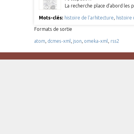
La recherche place d'abord les p
Mots-clés:
histoire de l'arhitecture
,
histoire
Formats de sortie
atom
,
dcmes-xml
,
json
,
omeka-xml
,
rss2