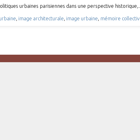
olitiques urbaines parisiennes dans une perspective historique
 urbaine
,
image architecturale
,
image urbaine
,
mémoire collecti