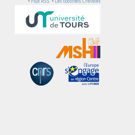
• Flux RSS
• Les tutoriels Crévilles