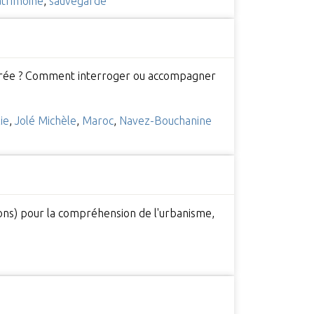
trimoine
,
sauvegarde
célérée ? Comment interroger ou accompagner
lie
,
Jolé Michèle
,
Maroc
,
Navez-Bouchanine
tions) pour la compréhension de l'urbanisme,