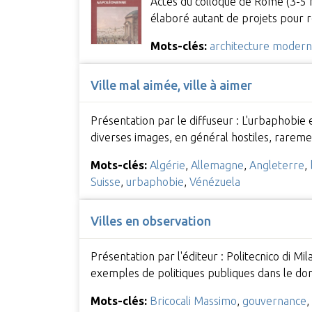
Actes du colloque de Rome (3-5 
élaboré autant de projets pour re
Mots-clés:
architecture moder
Ville mal aimée, ville à aimer
Présentation par le diffuseur : L'urbaphobie e
diverses images, en général hostiles, rarem
Mots-clés:
Algérie
,
Allemagne
,
Angleterre
,
Suisse
,
urbaphobie
,
Vénézuela
Villes en observation
Présentation par l'éditeur : Politecnico di M
exemples de politiques publiques dans le do
Mots-clés:
Bricocali Massimo
,
gouvernance
,