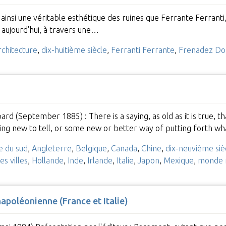
st ainsi une véritable esthétique des ruines que Ferrante Ferra
aujourd'hui, à travers une…
rchitecture
,
dix-huitième siècle
,
Ferranti Ferrante
,
Frenadez Do
 (September 1885) : There is a saying, as old as it is true, th
ng new to tell, or some new or better way of putting forth wh
 du sud
,
Angleterre
,
Belgique
,
Canada
,
Chine
,
dix-neuvième siè
s villes
,
Hollande
,
Inde
,
Irlande
,
Italie
,
Japon
,
Mexique
,
monde 
napoléonienne (France et Italie)