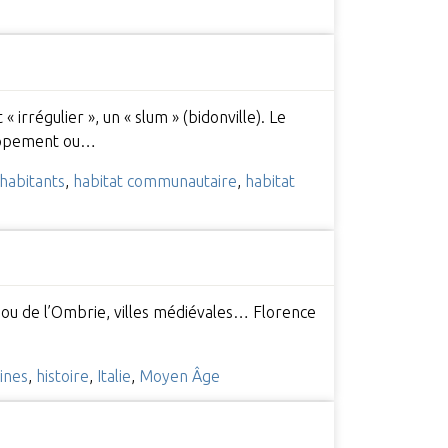
irrégulier », un « slum » (bidonville). Le
eloppement ou…
habitants
,
habitat communautaire
,
habitat
ne ou de l’Ombrie, villes médiévales… Florence
ines
,
histoire
,
Italie
,
Moyen Âge