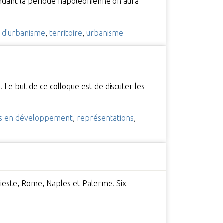
endant la période napoléonienne on aura
t d'urbanisme
,
territoire
,
urbanisme
. Le but de ce colloque est de discuter les
s en développement
,
représentations
,
Trieste, Rome, Naples et Palerme. Six