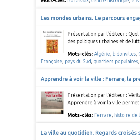
Mots-clés:
Bordeaux
,
centre historique
,
env
Les mondes urbains. Le parcours eng
Présentation par l'éditeur : Que
des politiques urbaines et de lut
Mots-clés:
Algérie
,
bidonvilles
,
Françoise
,
pays du Sud
,
quartiers populaires
Apprendre à voir la ville : Ferrare, la 
Présentation par l'éditeur : Vér
Apprendre à voir la ville perme
Mots-clés:
Ferrare
,
histoire de
La ville au quotidien. Regards croisés s