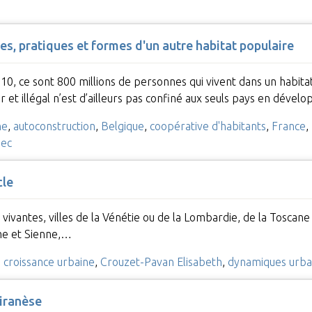
s, pratiques et formes d'un autre habitat populaire
, ce sont 800 millions de personnes qui vivent dans un habitat « 
r et illégal n’est d’ailleurs pas confiné aux seuls pays en dév
ne
,
autoconstruction
,
Belgique
,
coopérative d'habitants
,
France
,
ec
cle
es vivantes, villes de la Vénétie ou de la Lombardie, de la Tosca
me et Sienne,…
,
croissance urbaine
,
Crouzet-Pavan Elisabeth
,
dynamiques urba
iranèse