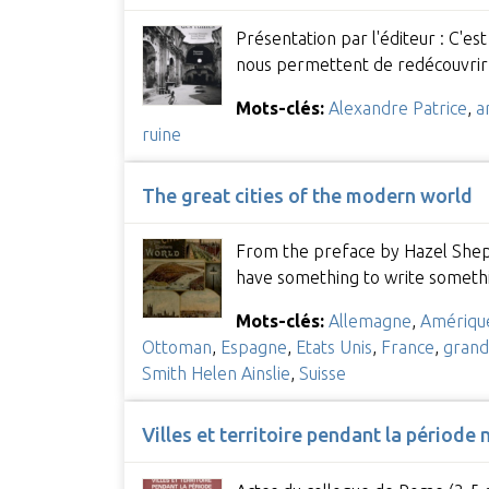
Présentation par l'éditeur : C'e
nous permettent de redécouvrir 
Mots-clés:
Alexandre Patrice
,
a
ruine
The great cities of the modern world
From the preface by Hazel Shepard
have something to write somethi
Mots-clés:
Allemagne
,
Amérique
Ottoman
,
Espagne
,
Etats Unis
,
France
,
grande
Smith Helen Ainslie
,
Suisse
Villes et territoire pendant la période 