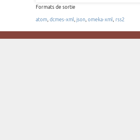
Formats de sortie
atom
,
dcmes-xml
,
json
,
omeka-xml
,
rss2