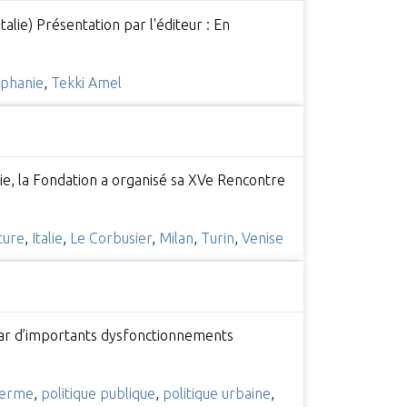
Italie) Présentation par l'éditeur : En
éphanie
,
Tekki Amel
lie, la Fondation a organisé sa XVe Rencontre
cture
,
Italie
,
Le Corbusier
,
Milan
,
Turin
,
Venise
t par d’importants dysfonctionnements
lerme
,
politique publique
,
politique urbaine
,