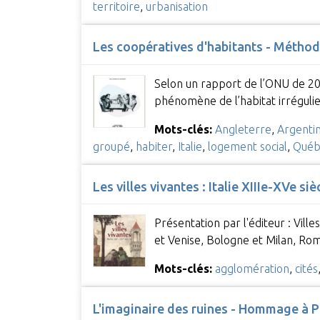
territoire
,
urbanisation
Les coopératives d'habitants - Méthode
Selon un rapport de l’ONU de 2010
phénomène de l’habitat irrégulie
Mots-clés:
Angleterre
,
Argenti
groupé
,
habiter
,
Italie
,
logement social
,
Québ
Les villes vivantes : Italie XIIIe-XVe siè
Présentation par l'éditeur : Vill
et Venise, Bologne et Milan, Ro
Mots-clés:
agglomération
,
cités
L'imaginaire des ruines - Hommage à P