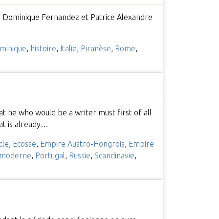
nti, Dominique Fernandez et Patrice Alexandre
minique
,
histoire
,
Italie
,
Piranèse
,
Rome
,
at he who would be a writer must first of all
at is already…
cle
,
Ecosse
,
Empire Austro-Hongrois
,
Empire
moderne
,
Portugal
,
Russie
,
Scandinavie
,