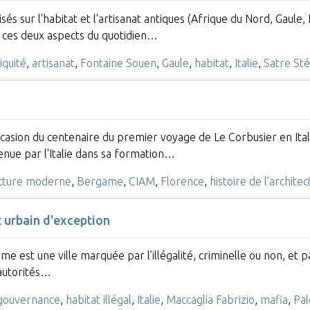
sés sur l'habitat et l'artisanat antiques (Afrique du Nord, Gaule, 
r ces deux aspects du quotidien…
iquité
,
artisanat
,
Fontaine Souen
,
Gaule
,
habitat
,
Italie
,
Satre St
'occasion du centenaire du premier voyage de Le Corbusier en Ita
enue par l'Italie dans sa formation…
ecture moderne
,
Bergame
,
CIAM
,
Florence
,
histoire de l'archite
 urbain d'exception
rme est une ville marquée par l’illégalité, criminelle ou non, e
 autorités…
gouvernance
,
habitat illégal
,
Italie
,
Maccaglia Fabrizio
,
mafia
,
Pa