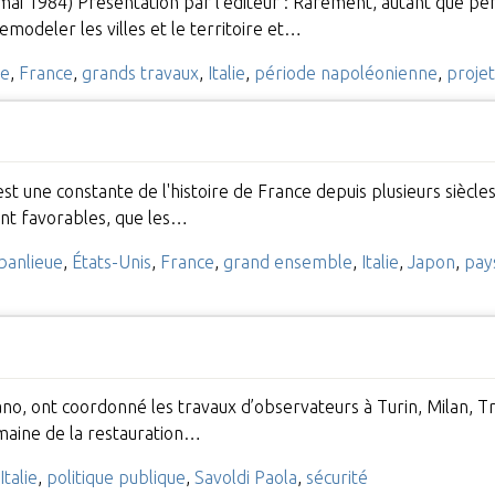
mai 1984) Présentation par l'éditeur : Rarement, autant que p
modeler les villes et le territoire et…
ne
,
France
,
grands travaux
,
Italie
,
période napoléonienne
,
proje
st une constante de l'histoire de France depuis plusieurs siècles
ent favorables, que les…
banlieue
,
États-Unis
,
France
,
grand ensemble
,
Italie
,
Japon
,
pay
ilano, ont coordonné les travaux d’observateurs à Turin, Milan, 
maine de la restauration…
Italie
,
politique publique
,
Savoldi Paola
,
sécurité