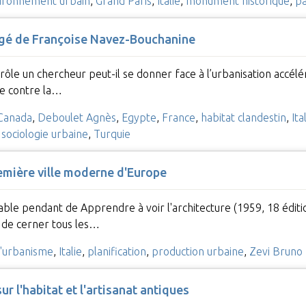
ironnement urbain
,
Grand Paris
,
Italie
,
monument historique
,
pa
agé de Françoise Navez-Bouchanine
l rôle un chercheur peut-il se donner face à l’urbanisation ac
te contre la…
Canada
,
Deboulet Agnès
,
Egypte
,
France
,
habitat clandestin
,
Ita
,
sociologie urbaine
,
Turquie
première ville moderne d'Europe
itable pendant de Apprendre à voir l'architecture (1959, 18 édi
t de cerner tous les…
 l'urbanisme
,
Italie
,
planification
,
production urbaine
,
Zevi Bruno
ur l'habitat et l'artisanat antiques