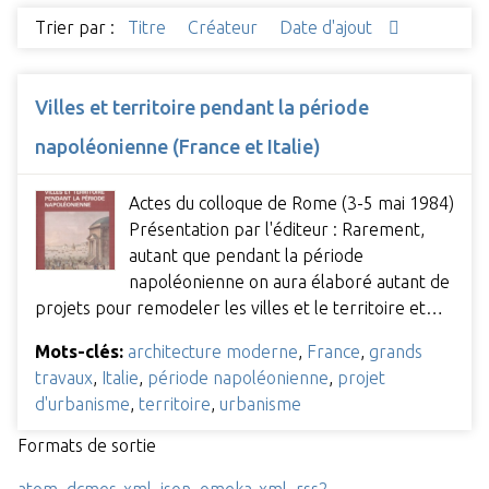
Trier par :
Titre
Créateur
Date d'ajout
Villes et territoire pendant la période
napoléonienne (France et Italie)
Actes du colloque de Rome (3-5 mai 1984)
Présentation par l'éditeur : Rarement,
autant que pendant la période
napoléonienne on aura élaboré autant de
projets pour remodeler les villes et le territoire et…
Mots-clés:
architecture moderne
,
France
,
grands
travaux
,
Italie
,
période napoléonienne
,
projet
d'urbanisme
,
territoire
,
urbanisme
Formats de sortie
atom
,
dcmes-xml
,
json
,
omeka-xml
,
rss2