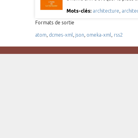
Mots-clés:
architecture
,
archit
Formats de sortie
atom
,
dcmes-xml
,
json
,
omeka-xml
,
rss2