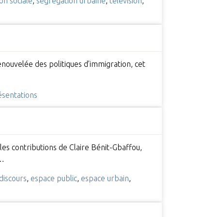
on sociale
,
ségrégation urbaine
,
télévision
,
enouvelée des politiques d’immigration, cet
ésentations
es contributions de Claire Bénit-Gbaffou,
,…
discours
,
espace public
,
espace urbain
,