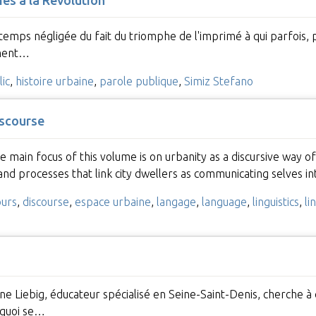
gtemps négligée du fait du triomphe de l'imprimé à qui parfois, 
ement…
ic
,
histoire urbaine
,
parole publique
,
Simiz Stefano
iscourse
 main focus of this volume is on urbanity as a discursive way of 
and processes that link city dwellers as communicating selves i
ours
,
discourse
,
espace urbaine
,
langage
,
language
,
linguistics
,
li
nne Liebig, éducateur spécialisé en Seine-Saint-Denis, cherche à 
quoi se…