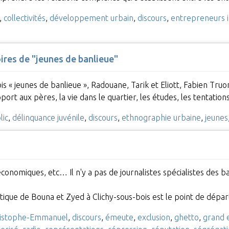
,
collectivités
,
développement urbain
,
discours
,
entrepreneurs 
res de "jeunes de banlieue"
is « jeunes de banlieue », Radouane, Tarik et Eliott, Fabien Truo
port aux pères, la vie dans le quartier, les études, les tentatio
lic
,
délinquance juvénile
,
discours
,
ethnographie urbaine
,
jeunes
, économiques, etc… Il n'y a pas de journalistes spécialistes des b
tique de Bouna et Zyed à Clichy-sous-bois est le point de dé
ristophe-Emmanuel
,
discours
,
émeute
,
exclusion
,
ghetto
,
grand 