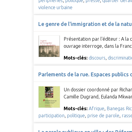
périphéries
,
politique
,
presse
,
quartier défav
violence urbaine
Le genre de l'immigration et de la nat
Présentation par l'éditeur : A la
ouvrage interroge, dans la Fran
Mots-clés:
discours
,
discriminat
Parlements de la rue. Espaces publics 
Un dossier coordonné par Richar
Camille Dugrand, Eulanda Mkwa
Mots-clés:
Afrique
,
Banegas Ri
participation
,
politique
,
prise de parole
,
rass
La parole publique en ville : des Réfor