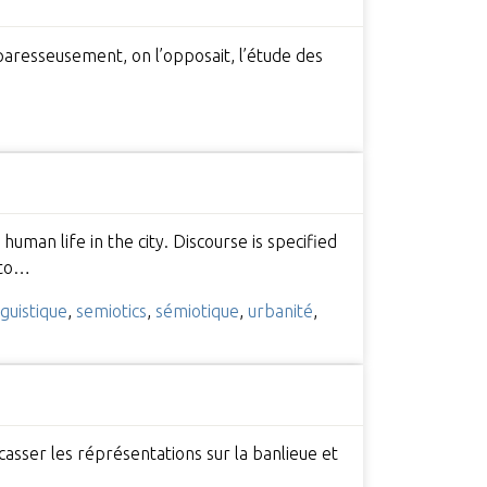
paresseusement, on l’opposait, l’étude des
human life in the city. Discourse is specified
nto…
nguistique
,
semiotics
,
sémiotique
,
urbanité
,
casser les réprésentations sur la banlieue et