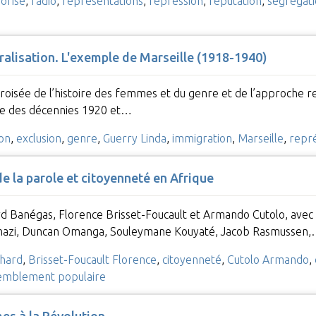
orisé
,
radio
,
représentations
,
répression
,
réputation
,
ségrégati
uralisation. L'exemple de Marseille (1918-1940)
 croisée de l’histoire des femmes et du genre et de l’approche r
ce des décennies 1920 et…
ion
,
exclusion
,
genre
,
Guerry Linda
,
immigration
,
Marseille
,
repr
de la parole et citoyenneté en Afrique
d Banégas, Florence Brisset-Foucault et Armando Cutolo, avec l
nazi, Duncan Omanga, Souleymane Kouyaté, Jacob Rasmussen
chard
,
Brisset-Foucault Florence
,
citoyenneté
,
Cutolo Armando
,
emblement populaire
mes à la Révolution