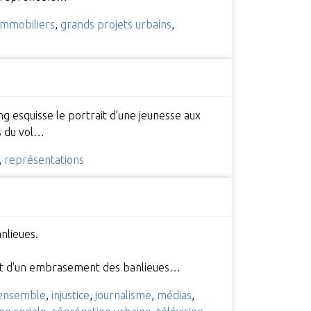
immobiliers
,
grands projets urbains
,
ng esquisse le portrait d’une jeunesse aux
ns du vol…
,
représentations
anlieues.
part d'un embrasement des banlieues…
ensemble
,
injustice
,
journalisme
,
médias
,