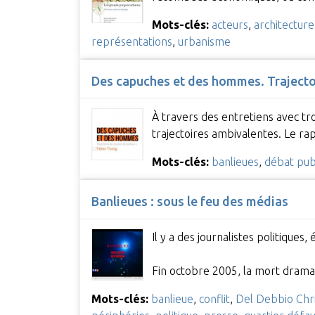
Mots-clés:
acteurs
,
architecture
représentations
,
urbanisme
Des capuches et des hommes. Trajectoi
À travers des entretiens avec tro
trajectoires ambivalentes. Le rap
Mots-clés:
banlieues
,
débat pub
Banlieues : sous le feu des médias
Il y a des journalistes politiques
Fin octobre 2005, la mort drama
Mots-clés:
banlieue
,
conflit
,
Del Debbio Ch