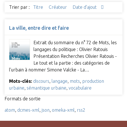
Trier par :
Titre
Créateur
Date d'ajout
La ville, entre dire et faire
Extrait du sommaire du n° 72 de Mots, les
langages du politique : Olivier Ratouis
Présentation Recherches Olivier Ratouis -
Le tout et la partie : des catégories de
l’urbain à nommer Simone Valcke - La…
Mots-clés:
discours
,
langage
,
mots
,
production
urbaine
,
sémantique urbaine
,
vocabulaire
Formats de sortie
atom
,
dcmes-xml
,
json
,
omeka-xml
,
rss2