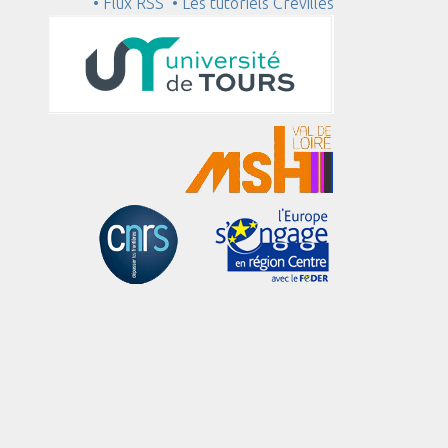
• Flux RSS
• Les tutoriels Crévilles