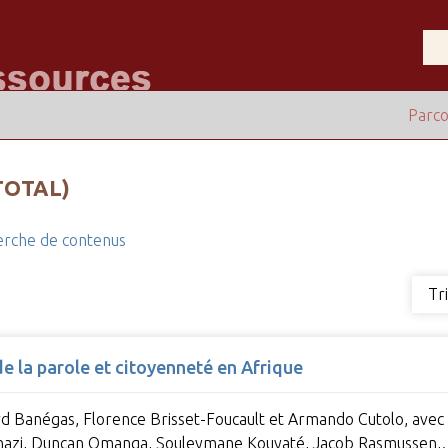
Parco
TOTAL)
rche de contenus
Tr
de la parole et citoyenneté en Afrique
d Banégas, Florence Brisset-Foucault et Armando Cutolo, avec l
nazi, Duncan Omanga, Souleymane Kouyaté, Jacob Rasmussen