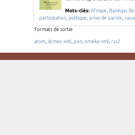
Mots-clés:
Afrique
,
Banegas Ri
participation
,
politique
,
prise de parole
,
rass
Formats de sortie
atom
,
dcmes-xml
,
json
,
omeka-xml
,
rss2