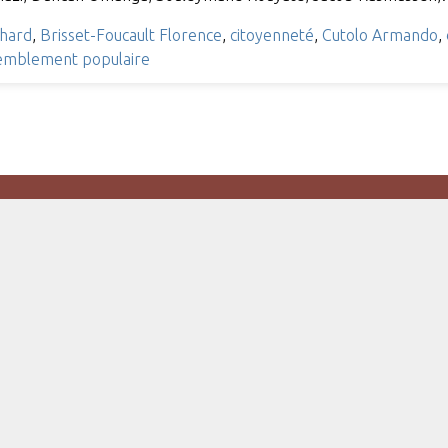
chard
,
Brisset-Foucault Florence
,
citoyenneté
,
Cutolo Armando
,
emblement populaire