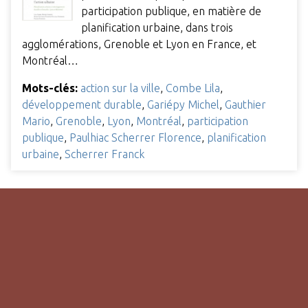
participation publique, en matière de
planification urbaine, dans trois
agglomérations, Grenoble et Lyon en France, et
Montréal…
Mots-clés:
action sur la ville
,
Combe Lila
,
développement durable
,
Gariépy Michel
,
Gauthier
Mario
,
Grenoble
,
Lyon
,
Montréal
,
participation
publique
,
Paulhiac Scherrer Florence
,
planification
urbaine
,
Scherrer Franck