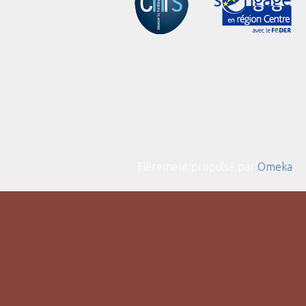
Fièrement propulsé par
Omeka
.