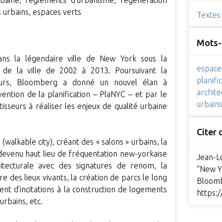
urbaine, règlements d'urbanisme, régénération
s urbains, espaces verts
Textes
Mots-
dans la légendaire ville de New York sous la
espace
de la ville de 2002 à 2013. Poursuivant la
planifi
eurs, Bloomberg a donné un nouvel élan à
archite
ention de la planification – PlaNYC – et par le
urbain
tisseurs à réaliser les enjeux de qualité urbaine
Citer
(walkable city), créant des « salons » urbains, la
devenu haut lieu de fréquentation new-yorkaise
Jean-Lo
hitecturale avec des signatures de renom, la
“New Y
 des lieux vivants, la création de parcs le long
Bloom
nt d’incitations à la construction de logements
https:
urbains, etc.