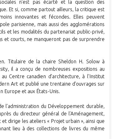
sociales n’est pas écarté et la question des
. Et si, comme partout ailleurs, la critique est
moins innovantes et fécondes. Elles peuvent
pole parisienne, mais aussi des agglomérations
tils et les modalités du partenariat public-privé,
ngs et courts, ne manqueront pas de surprendre
en. Titulaire de la chaire Sheldon H. Solow à
rsity, il a conçu de nombreuses expositions au
au Centre canadien d’architecture, à l’Institut
ern Art et publié une trentaine d’ouvrages sur
 en Europe et aux États-Unis.
 de l’administration du Développement durable,
auprès du directeur général de l’Aménagement,
t dirige les ateliers « Projet urbain », ainsi que
nant lieu à des collections de livres du même