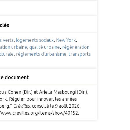
clés
s verts
,
logements sociaux
,
New York
,
cation urbaine
,
qualité urbaine
,
régénération
cturale
,
règlements d'urbanisme
,
transports
s
 ce document
uis Cohen (Dir.) et Ariella Masboungi (Dir.),
ork. Réguler pour innover, les années
berg,”
Crévilles
, consulté le 9 août 2026,
//www.crevilles.org/items/show/40152
.