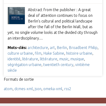
Abstract from the publisher : A great
deal of attention continues to focus on
Berlin’s cultural and political landscape
after the fall of the Berlin Wall, but as
yet, no single volume looks at the divided city through
an interdisciplinary…
Mots-clés:
architecture
,
art
,
Berlin
,
Broadbent Philip
,
culture urbaine
,
film
,
Hake Sabine
,
histoire urbaine
,
identité
,
litérature
,
littérature
,
music
,
musique
,
ségrégation urbaine
,
twentieth century
,
vintième
siècle
Formats de sortie
atom
,
dcmes-xml
,
json
,
omeka-xml
,
rss2