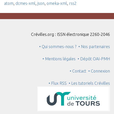
atom
,
dcmes-xml
,
json
,
omeka-xml
,
rss2
Crévilles.org : ISSN électronique 2260-2046
• Qui sommes-nous ?
• Nos partenaires
• Mentions légales
• Dépôt OAI-PMH
• Contact
• Connexion
• Flux RSS
• Les tutoriels Crévilles