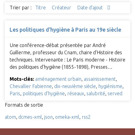
Trier par :
Titre
Créateur
Date d'ajout
Les politiques d'hygiène à Paris au 19e siècle
Une conférence-débat présentée par André
Guillerme, professeur du Cnam, chaire d'Histoire des
techniques. Intervenante : Le Paris moderne - Histoire
des politiques d'hygiène (1855-1898), Presses…
Mots-clés:
aménagement urbain
,
assainissement
,
Chevallier Fabienne
,
dix-neuvième siècle
,
hygiénisme
,
Paris
,
politiques d'hygiène
,
réseaux
,
salubrité
,
served
Formats de sortie
atom
,
dcmes-xml
,
json
,
omeka-xml
,
rss2