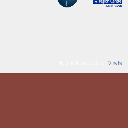
Fièrement propulsé par
Omeka
.