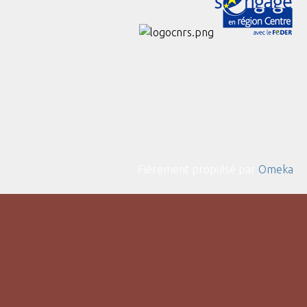
Fièrement propulsé par
Omeka
.