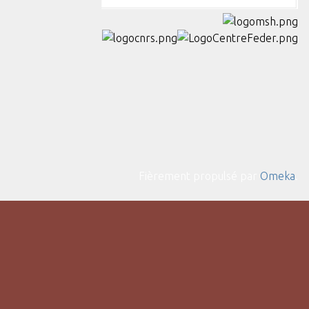
Fièrement propulsé par
Omeka
.