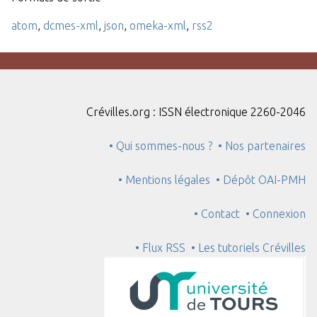
atom
,
dcmes-xml
,
json
,
omeka-xml
,
rss2
Crévilles.org : ISSN électronique 2260-2046
• Qui sommes-nous ?
• Nos partenaires
• Mentions légales
• Dépôt OAI-PMH
• Contact
• Connexion
• Flux RSS
• Les tutoriels Crévilles