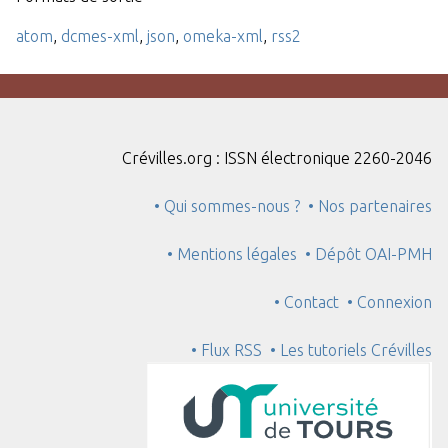
atom
,
dcmes-xml
,
json
,
omeka-xml
,
rss2
Crévilles.org : ISSN électronique 2260-2046
• Qui sommes-nous ?
• Nos partenaires
• Mentions légales
• Dépôt OAI-PMH
• Contact
• Connexion
• Flux RSS
• Les tutoriels Crévilles