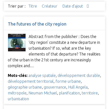
Trier par :
Titre
Créateur
Date d'ajout
The futures of the city region
Abstract from the publisher : Does the
‘city region’ constitute a new departure in
urbanisation? If so, what are the key
elements of that departure? The realities
of the urban in the 21st century are increasingly
complex and…
Mots-clés:
analyse spatiale
,
développement durable
,
développement territorial
,
forme urbaine
,
géographie urbaine
,
gouvernance
,
Hull Angela
,
métropole
,
Neuman Michael
,
planification
,
territoire
,
urbanisation