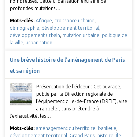
nombreuses. Cette urbanisation entraîne de
profondes mutations…
Mots-clés:
Afrique
,
croissance urbaine
,
démographie
,
développement territorial
,
développement urbain
,
mutation urbaine
,
politique de
la ville
,
urbanisation
Une brève histoire de l'aménagement de Paris
et sa région
Présentation de l'éditeur : Cet ouvrage,
publié par la Direction régionale de
l'équipement d'Ile-de-France (DREIF), vise
à rappeler, sans prétendre à
l’exhaustivité, les…
Mots-clés:
aménagement du territoire
,
banlieue
,
développement territorial
,
Grand Paris
,
histoire
,
Île-