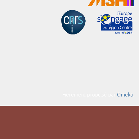
Fièrement propulsé par
Omeka
.