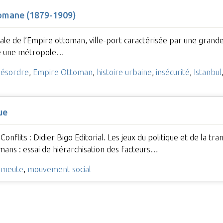
tomane (1879-1909)
tale de l’Empire ottoman, ville-port caractérisée par une grande
ècle une métropole…
désordre
,
Empire Ottoman
,
histoire urbaine
,
insécurité
,
Istanbul
ue
nflits : Didier Bigo Editorial. Les jeux du politique et de la tr
ans : essai de hiérarchisation des facteurs…
,
meute
,
mouvement social