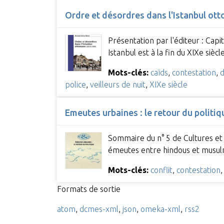
Ordre et désordres dans l'Istanbul ot
Présentation par l'éditeur : Capi
Istanbul est à la fin du XIXe si
Mots-clés:
caïds
,
contestation
,
police
,
veilleurs de nuit
,
XIXe siècle
Emeutes urbaines : le retour du politiq
Sommaire du n° 5 de Cultures et Co
émeutes entre hindous et musulm
Mots-clés:
conflit
,
contestation
Formats de sortie
atom
,
dcmes-xml
,
json
,
omeka-xml
,
rss2