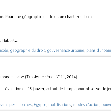
on. Pour une géographie du droit : un chantier urbain
les Hubert,…
icole
,
géographie du droit
,
gouvernance urbaine
,
plans d'urban
 monde arabe (Troisième série, N° 11, 2014).
la révolution du 25 janvier, autant de temps pour observer le jeu
namiques urbaines
,
Egypte
,
mobilisations
,
modes d'action
,
pouvo