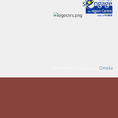
Fièrement propulsé par
Omeka
.