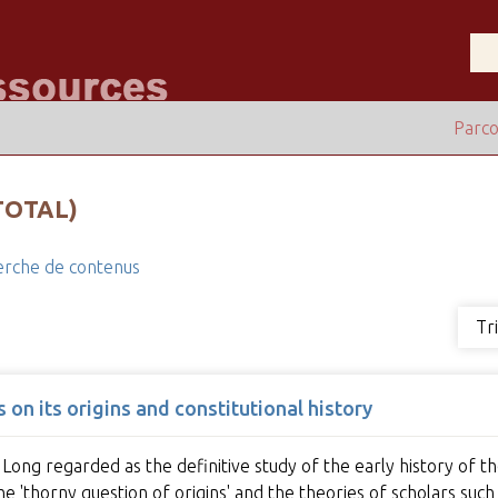
Parco
TOTAL)
rche de contenus
Tr
 on its origins and constitutional history
 Long regarded as the definitive study of the early history of t
e 'thorny question of origins' and the theories of scholars suc