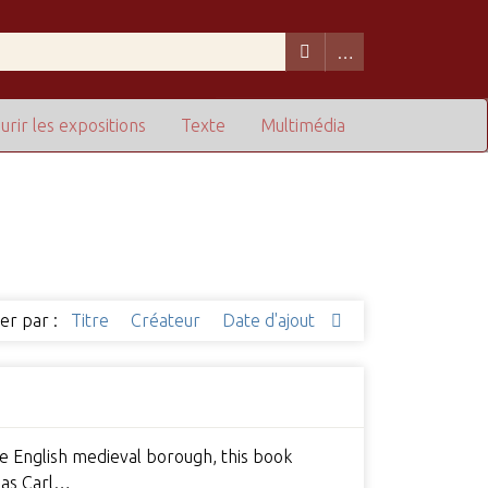
urir les expositions
Texte
Multimédia
ier par :
Titre
Créateur
Date d'ajout
he English medieval borough, this book
h as Carl…