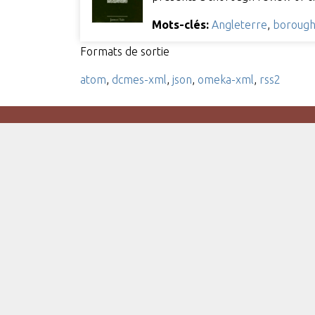
Mots-clés:
Angleterre
,
boroug
Formats de sortie
atom
,
dcmes-xml
,
json
,
omeka-xml
,
rss2