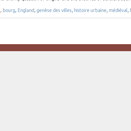
h
,
bourg
,
England
,
genèse des villes
,
histoire urbaine
,
médiéval
,