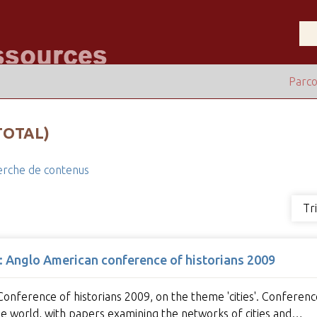
Parco
TOTAL)
rche de contenus
Tr
 : Anglo American conference of historians 2009
nference of historians 2009, on the theme 'cities'. Conference
the world, with papers examining the networks of cities and…