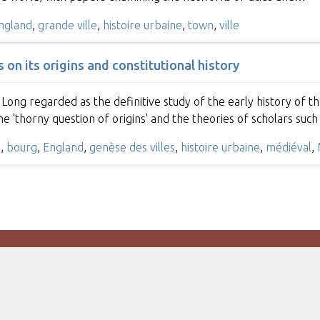
ngland
,
grande ville
,
histoire urbaine
,
town
,
ville
 on its origins and constitutional history
 Long regarded as the definitive study of the early history of t
e 'thorny question of origins' and the theories of scholars suc
h
,
bourg
,
England
,
genèse des villes
,
histoire urbaine
,
médiéval
,