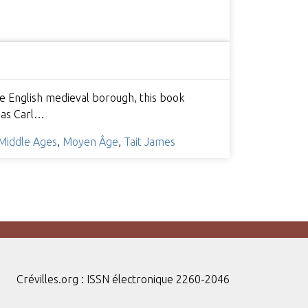
he English medieval borough, this book
h as Carl…
Middle Ages
,
Moyen Âge
,
Tait James
Crévilles.org : ISSN électronique 2260-2046