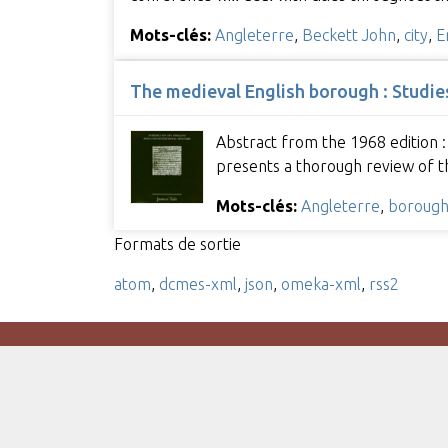
Mots-clés:
Angleterre
,
Beckett John
,
city
,
E
The medieval English borough : Studies
Abstract from the 1968 edition :
presents a thorough review of th
Mots-clés:
Angleterre
,
boroug
Formats de sortie
atom
,
dcmes-xml
,
json
,
omeka-xml
,
rss2