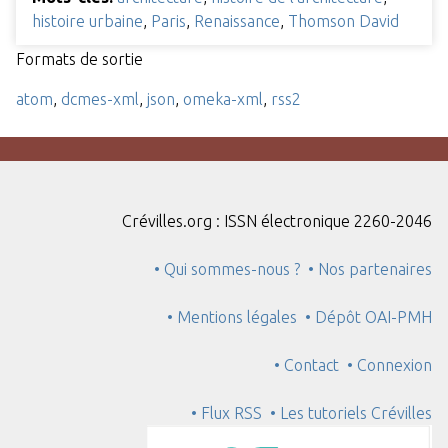
histoire urbaine
,
Paris
,
Renaissance
,
Thomson David
Formats de sortie
atom
,
dcmes-xml
,
json
,
omeka-xml
,
rss2
Crévilles.org : ISSN électronique 2260-2046
• Qui sommes-nous ?
• Nos partenaires
• Mentions légales
• Dépôt OAI-PMH
• Contact
• Connexion
• Flux RSS
• Les tutoriels Crévilles