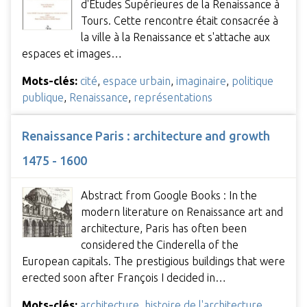
d'Études Supérieures de la Renaissance à
Tours. Cette rencontre était consacrée à
la ville à la Renaissance et s'attache aux
espaces et images…
Mots-clés:
cité
,
espace urbain
,
imaginaire
,
politique
publique
,
Renaissance
,
représentations
Renaissance Paris : architecture and growth
1475 - 1600
Abstract from Google Books : In the
modern literature on Renaissance art and
architecture, Paris has often been
considered the Cinderella of the
European capitals. The prestigious buildings that were
erected soon after François I decided in…
Mots-clés:
architecture
,
histoire de l'architecture
,