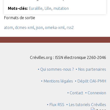
Mots-clés:
Euralille
,
Lille
,
mutation
Formats de sortie
atom
,
dcmes-xml
,
json
,
omeka-xml
,
rss2
Crévilles.org : ISSN électronique 2260-2046
• Qui sommes-nous ?
• Nos partenaires
• Mentions légales
• Dépôt OAI-PMH
• Contact
• Connexion
• Flux RSS
• Les tutoriels Crévilles