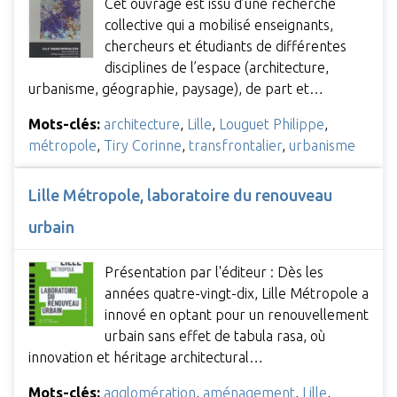
Cet ouvrage est issu d’une recherche
collective qui a mobilisé enseignants,
chercheurs et étudiants de différentes
disciplines de l’espace (architecture,
urbanisme, géographie, paysage), de part et…
Mots-clés:
architecture
,
Lille
,
Louguet Philippe
,
métropole
,
Tiry Corinne
,
transfrontalier
,
urbanisme
Lille Métropole, laboratoire du renouveau
urbain
Présentation par l'éditeur : Dès les
années quatre-vingt-dix, Lille Métropole a
innové en optant pour un renouvellement
urbain sans effet de tabula rasa, où
innovation et héritage architectural…
Mots-clés:
agglomération
,
aménagement
,
Lille
,