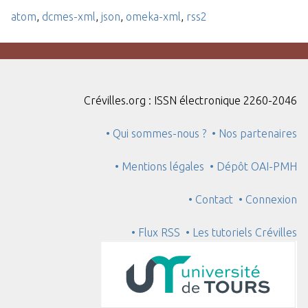
atom
,
dcmes-xml
,
json
,
omeka-xml
,
rss2
Crévilles.org : ISSN électronique 2260-2046
• Qui sommes-nous ?
• Nos partenaires
• Mentions légales
• Dépôt OAI-PMH
• Contact
• Connexion
• Flux RSS
• Les tutoriels Crévilles