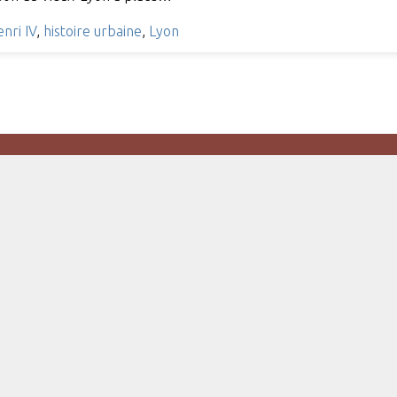
nri IV
,
histoire urbaine
,
Lyon