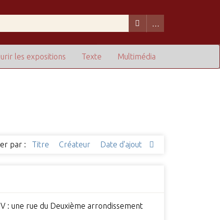
urir les expositions
Texte
Multimédia
ier par :
Titre
Créateur
Date d'ajout
ri IV : une rue du Deuxième arrondissement