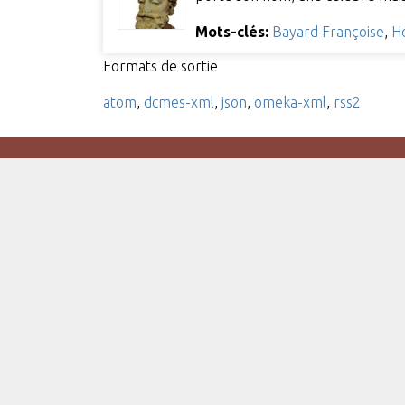
Mots-clés:
Bayard Françoise
,
He
Formats de sortie
atom
,
dcmes-xml
,
json
,
omeka-xml
,
rss2