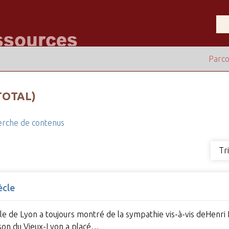
Parco
TOTAL)
rche de contenus
Tr
ècle
Ville de Lyon a toujours montré de la sympathie vis-à-vis deHen
son du Vieux-Lyon a placé…