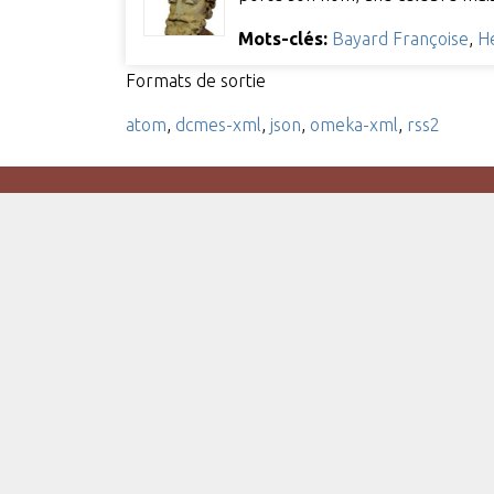
Mots-clés:
Bayard Françoise
,
He
Formats de sortie
atom
,
dcmes-xml
,
json
,
omeka-xml
,
rss2