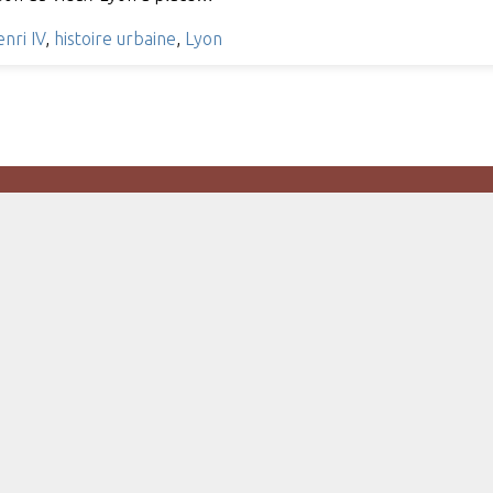
nri IV
,
histoire urbaine
,
Lyon