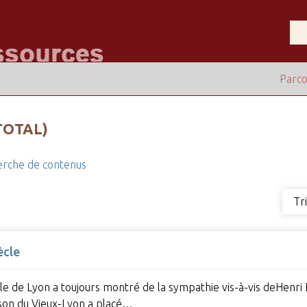
Parco
TOTAL)
rche de contenus
Tr
ècle
Ville de Lyon a toujours montré de la sympathie vis-à-vis deHen
son du Vieux-Lyon a placé…