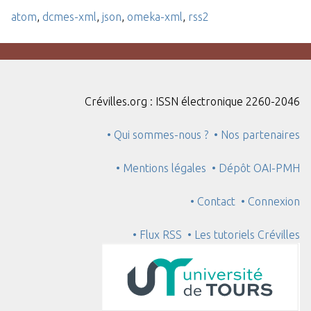
atom
,
dcmes-xml
,
json
,
omeka-xml
,
rss2
Crévilles.org : ISSN électronique 2260-2046
• Qui sommes-nous ?
• Nos partenaires
• Mentions légales
• Dépôt OAI-PMH
• Contact
• Connexion
• Flux RSS
• Les tutoriels Crévilles