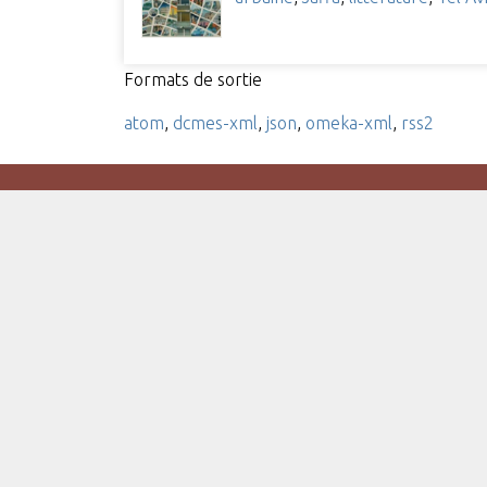
Formats de sortie
atom
,
dcmes-xml
,
json
,
omeka-xml
,
rss2