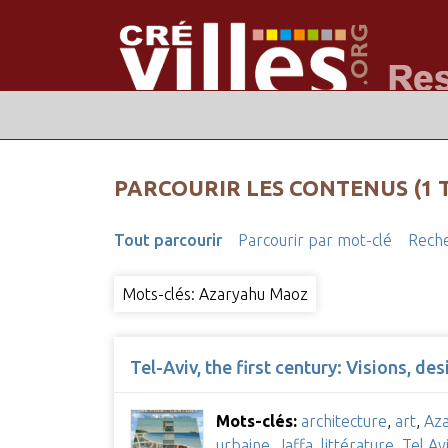
PARCOURIR LES CONTENUS (1 
Tout parcourir
Parcourir par mot-clé
Reche
Mots-clés: Azaryahu Maoz
Tel-Aviv, the first century: Visions, des
Mots-clés:
architecture
,
art
,
Az
urbaine
,
Jaffa
,
littérature
,
Tel Av