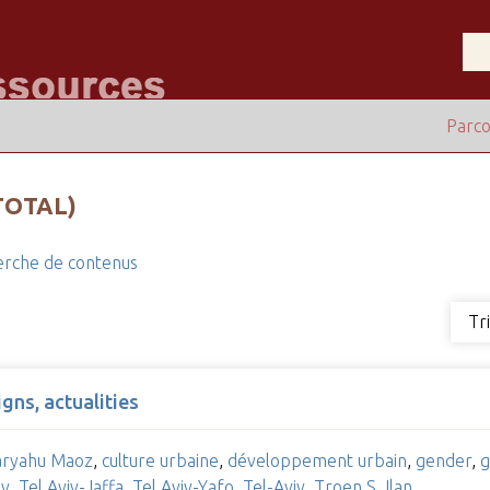
Parco
TOTAL)
rche de contenus
Tr
igns, actualities
aryahu Maoz
,
culture urbaine
,
développement urbain
,
gender
,
g
iv
,
Tel Aviv-Jaffa
,
Tel Aviv-Yafo
,
Tel-Aviv
,
Troen S. Ilan