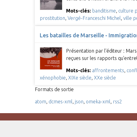
Mots-clés:
banditisme
,
culture p
prostitution
,
Vergé-Franceschi Michel
,
ville 
Les batailles de Marseille - Immigratio
Présentation par l'éditeur : Marse
reçues sur les rapports qu'entr
Mots-clés:
affrontements
,
confl
xénophobie
,
XIXe siècle
,
XXe siècle
Formats de sortie
atom
,
dcmes-xml
,
json
,
omeka-xml
,
rss2