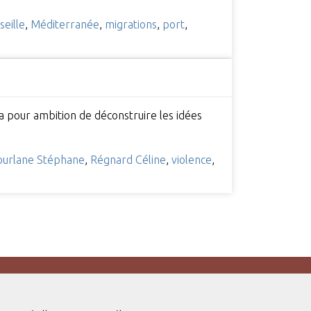
eille
,
Méditerranée
,
migrations
,
port
,
re a pour ambition de déconstruire les idées
urlane Stéphane
,
Régnard Céline
,
violence
,