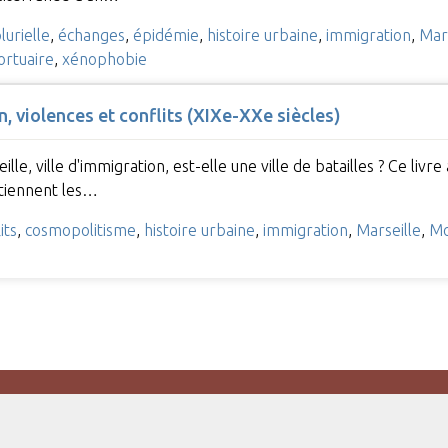
lurielle
,
échanges
,
épidémie
,
histoire urbaine
,
immigration
,
Mars
portuaire
,
xénophobie
n, violences et conflits (XIXe-XXe siècles)
ille, ville d'immigration, est-elle une ville de batailles ? Ce liv
etiennent les…
its
,
cosmopolitisme
,
histoire urbaine
,
immigration
,
Marseille
,
Mo