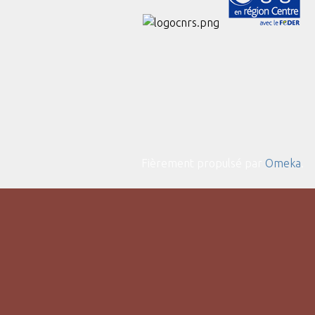
Fièrement propulsé par
Omeka
.