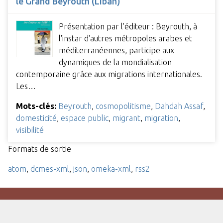
le Grand Beyrouth (Liban)
Présentation par l'éditeur : Beyrouth, à
l'instar d'autres métropoles arabes et
méditerranéennes, participe aux
dynamiques de la mondialisation
contemporaine grâce aux migrations internationales.
Les…
Mots-clés:
Beyrouth
,
cosmopolitisme
,
Dahdah Assaf
,
domesticité
,
espace public
,
migrant
,
migration
,
visibilité
Formats de sortie
atom
,
dcmes-xml
,
json
,
omeka-xml
,
rss2