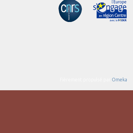
Fièrement propulsé par
Omeka
.