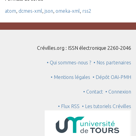
atom
,
dcmes-xml
,
json
,
omeka-xml
,
rss2
Crévilles.org : ISSN électronique 2260-2046
• Qui sommes-nous ?
• Nos partenaires
• Mentions légales
• Dépôt OAI-PMH
• Contact
• Connexion
• Flux RSS
• Les tutoriels Crévilles