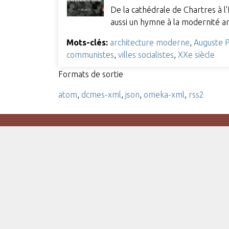
De la cathédrale de Chartres à l'
aussi un hymne à la modernité a
Mots-clés:
architecture moderne
,
Auguste 
communistes
,
villes socialistes
,
XXe siècle
Formats de sortie
atom
,
dcmes-xml
,
json
,
omeka-xml
,
rss2